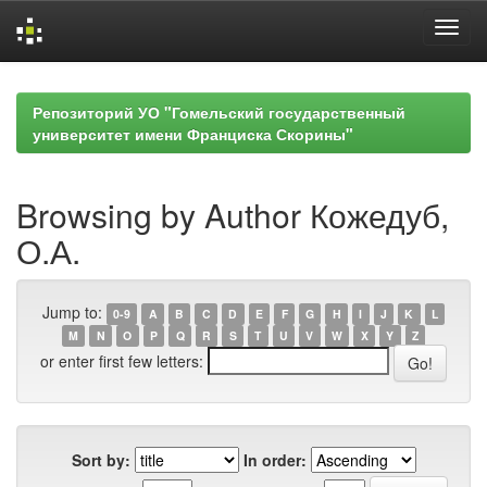
Skip
navigation
Репозиторий УО "Гомельский государственный
университет имени Франциска Скорины"
Browsing by Author Кожедуб,
О.А.
Jump to:
0-9
A
B
C
D
E
F
G
H
I
J
K
L
M
N
O
P
Q
R
S
T
U
V
W
X
Y
Z
or enter first few letters:
Sort by:
In order: