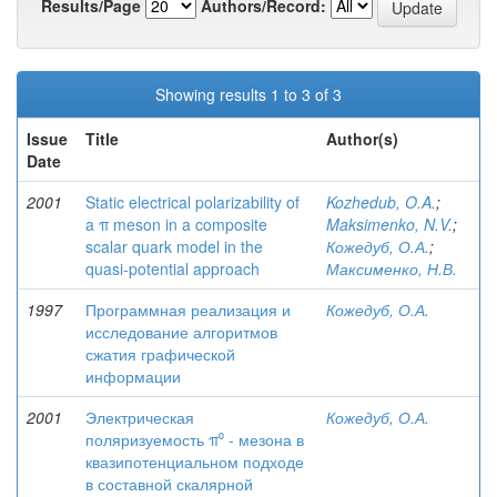
Results/Page
Authors/Record:
Showing results 1 to 3 of 3
Issue
Title
Author(s)
Date
2001
Static electrical polarizability of
Kozhedub, O.A.
;
a π meson in a composite
Maksimenko, N.V.
;
scalar quark model in the
Кожедуб, О.А.
;
quasi-potential approach
Максименко, Н.В.
1997
Программная реализация и
Кожедуб, О.А.
исследование алгоритмов
сжатия графической
информации
2001
Электрическая
Кожедуб, О.А.
поляризуемость π⁰ - мезона в
квазипотенциальном подходе
в составной скалярной