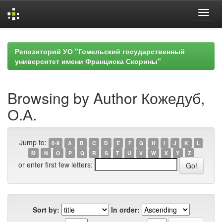
Skip
navigation
Репозиторий УО "Гомельский государственный
университет имени Франциска Скорины"
Browsing by Author Кожедуб,
О.А.
Jump to:
0-9
A
B
C
D
E
F
G
H
I
J
K
L
M
N
O
P
Q
R
S
T
U
V
W
X
Y
Z
or enter first few letters:
Sort by:
In order: