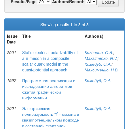
Results/Page
Authors/Record:
Showing results 1 to 3 of 3
Issue
Title
Author(s)
Date
2001
Static electrical polarizability of
Kozhedub, O.A.
;
a π meson in a composite
Maksimenko, N.V.
;
scalar quark model in the
Кожедуб, О.А.
;
quasi-potential approach
Максименко, Н.В.
1997
Программная реализация и
Кожедуб, О.А.
исследование алгоритмов
сжатия графической
информации
2001
Электрическая
Кожедуб, О.А.
поляризуемость π⁰ - мезона в
квазипотенциальном подходе
в составной скалярной