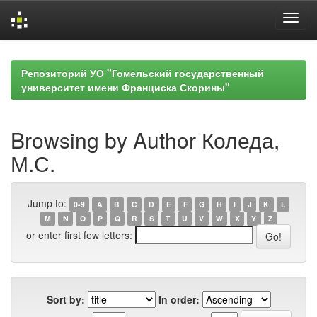
Skip
navigation
Репозиторий УО "Гомельский государственный
университет имени Франциска Скорины"
Browsing by Author Коледа,
М.С.
Jump to:
0-9
A
B
C
D
E
F
G
H
I
J
K
L
M
N
O
P
Q
R
S
T
U
V
W
X
Y
Z
or enter first few letters:
Sort by:
In order: