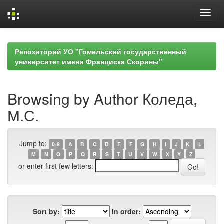
Skip
navigation
Репозиторий УО "Гомельский государственный
университет имени Франциска Скорины"
Browsing by Author Коледа,
М.С.
Jump to:
0-9
A
B
C
D
E
F
G
H
I
J
K
L
M
N
O
P
Q
R
S
T
U
V
W
X
Y
Z
or enter first few letters:
Sort by:
In order: