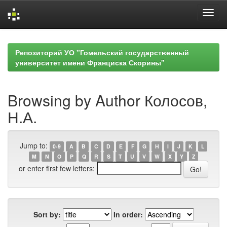
Skip
navigation
Репозиторий УО "Гомельский государственный
университет имени Франциска Скорины"
Browsing by Author Колосов,
Н.А.
Jump to:
0-9
A
B
C
D
E
F
G
H
I
J
K
L
M
N
O
P
Q
R
S
T
U
V
W
X
Y
Z
or enter first few letters:
Sort by:
In order: