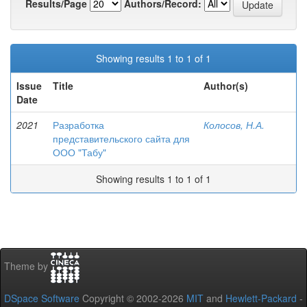
Results/Page
Authors/Record:
Showing results 1 to 1 of 1
Issue
Title
Author(s)
Date
2021
Разработка
Колосов, Н.А.
представительского сайта для
ООО "Табу"
Showing results 1 to 1 of 1
Theme by
DSpace Software
Copyright © 2002-2026
MIT
and
Hewlett-Packard
-