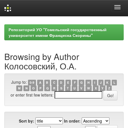
Skip
navigation
Репозиторий УО "Гомельский государственный
университет имени Франциска Скорины"
Browsing by Author
Колосовский, О.А.
Jump to:
0-9
A
B
C
D
E
F
G
H
I
J
K
L
M
N
O
P
Q
R
S
T
U
V
W
X
Y
Z
or enter first few letters:
Sort by:
In order: