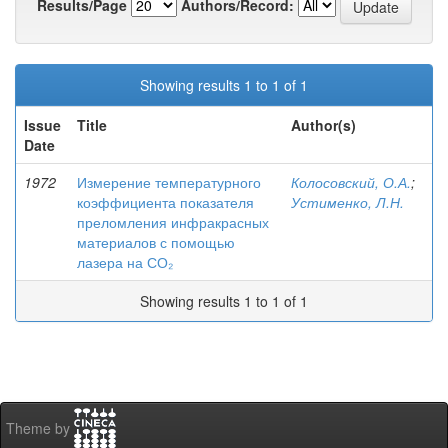
Results/Page
Authors/Record:
Showing results 1 to 1 of 1
Issue
Title
Author(s)
Date
1972
Измерение температурного
Колосовский, О.А.
;
коэффициента показателя
Устименко, Л.Н.
преломления инфракрасных
материалов с помощью
лазера на СО₂
Showing results 1 to 1 of 1
Theme by