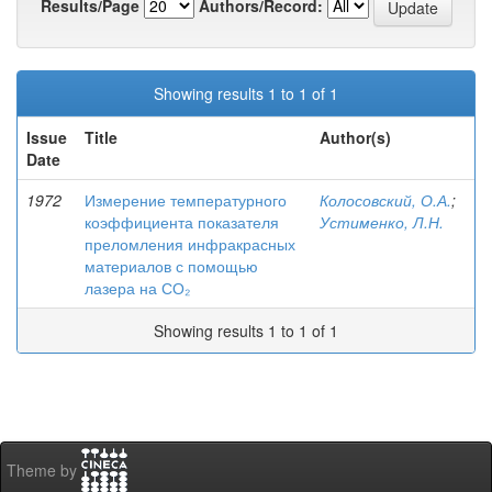
Results/Page
Authors/Record:
Showing results 1 to 1 of 1
Issue
Title
Author(s)
Date
1972
Измерение температурного
Колосовский, О.А.
;
коэффициента показателя
Устименко, Л.Н.
преломления инфракрасных
материалов с помощью
лазера на СО₂
Showing results 1 to 1 of 1
Theme by