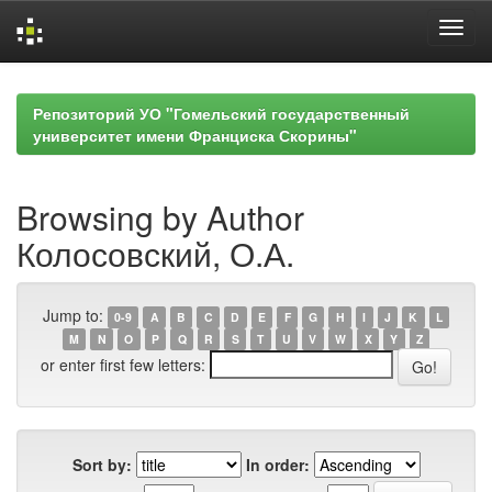
Skip
navigation
Репозиторий УО "Гомельский государственный
университет имени Франциска Скорины"
Browsing by Author
Колосовский, О.А.
Jump to:
0-9
A
B
C
D
E
F
G
H
I
J
K
L
M
N
O
P
Q
R
S
T
U
V
W
X
Y
Z
or enter first few letters:
Sort by:
In order: