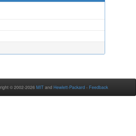
.
.
right © 2002-2026
MIT
and
Hewlett-Packard
-
Feedback