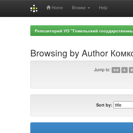
Home
Browse
Help
Skip
navigation
Репозиторий УО "Гомельский государственн
Browsing by Author Комко
Jump to:
0-9
A
B
Sort by: