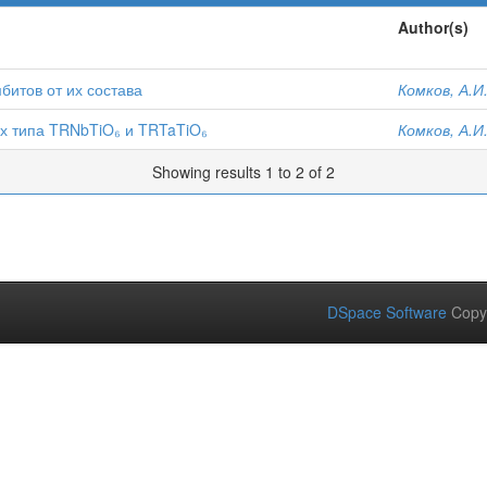
Author(s)
битов от их состава
Комков, А.И
 типа TRNbTiO₆ и TRTaTiO₆
Комков, А.И
Showing results 1 to 2 of 2
DSpace Software
Copy