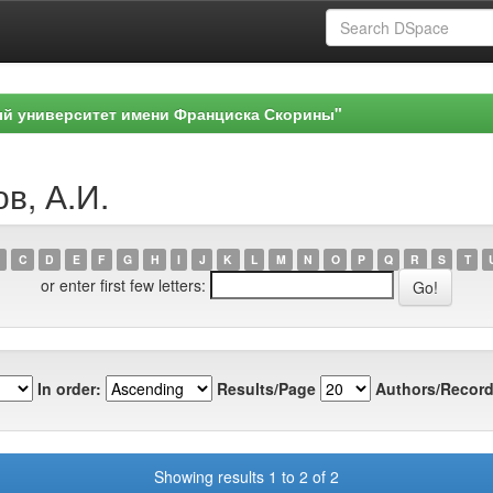
ый университет имени Франциска Скорины"
в, А.И.
C
D
E
F
G
H
I
J
K
L
M
N
O
P
Q
R
S
T
or enter first few letters:
In order:
Results/Page
Authors/Record
Showing results 1 to 2 of 2