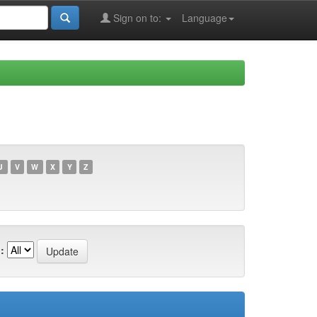
Sign on to:
Language
U
V
W
X
Y
Z
: