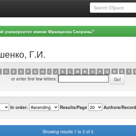
ый университет имени Франциска Скорины"
шенко, Г.И.
C
D
E
F
G
H
I
J
K
L
M
N
O
P
Q
R
S
T
or enter first few letters:
In order:
Results/Page
Authors/Record
Showing results 1 to 2 of 2