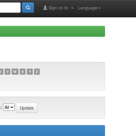
Sign on to:
Language
U
V
W
X
Y
Z
: