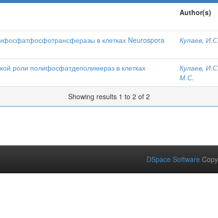
Author(s)
лифосфатфосфотрансферазы в клетках Neurospora
Кулаев, И.С
ской роли полифосфатдеполимераз в клетках
Кулаев, И.С
М.С.
Showing results 1 to 2 of 2
DSpace Software
Copy