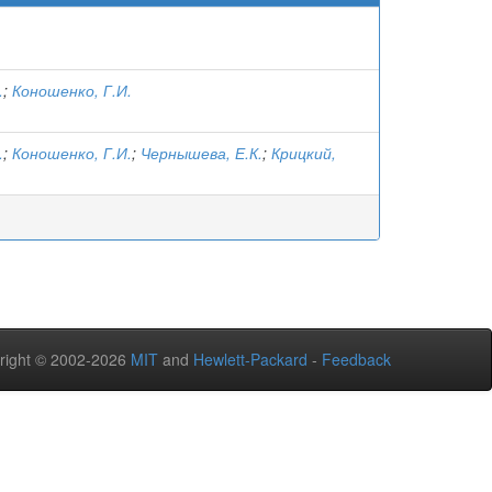
.
;
Коношенко, Г.И.
.
;
Коношенко, Г.И.
;
Чернышева, Е.К.
;
Крицкий,
right © 2002-2026
MIT
and
Hewlett-Packard
-
Feedback