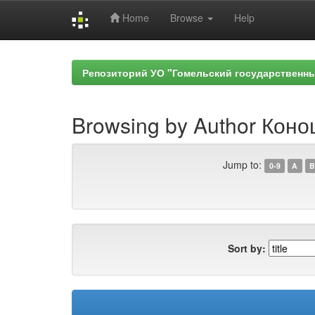
Home
Browse
Help
Skip
navigation
Репозиторий УО "Гомельский государственн
Browsing by Author Коно
Jump to:
0-9
A
B
Sort by: