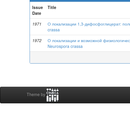
Issue
Title
Date
1971
О локализации 1,3-дифосфоглицерат: по
crassa
1972
О локализации и возможной физиологиче
Neurospora crassa
Theme by