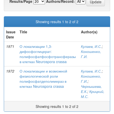
Results/Page
Authors/Record:
Showing results 1 to 2 of 2
Issue
Title
Author(s)
Date
1971
О локализации 1,3-
Кулаев, И.С.
;
дифосфоглицерат:
Коношенко,
полифосфатфосфотрансферазы
Г.И.
в клетках Neurospora crassa
1972
О локализации и возможной
Кулаев, И.С.
;
физиологической роли
Коношенко,
полифосфатдеполимераз в
Г.И.
;
клетках Neurospora crassa
Чернышева,
Е.К.
;
Крицкий,
М.С.
Showing results 1 to 2 of 2