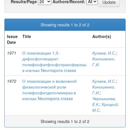
Results/Page
Authors/Record:
Showing results 1 to 2 of 2
Issue
Title
Author(s)
Date
1971
О локализации 1,3-
Кулаев, И.С.
;
дифосфоглицерат:
Коношенко,
полифосфатфосфотрансферазы
Г.И.
в клетках Neurospora crassa
1972
О локализации и возможной
Кулаев, И.С.
;
физиологической роли
Коношенко,
полифосфатдеполимераз в
Г.И.
;
клетках Neurospora crassa
Чернышева,
Е.К.
;
Крицкий,
М.С.
Showing results 1 to 2 of 2