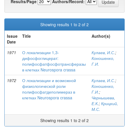
Results/Page
Authors/Record:
Showing results 1 to 2 of 2
Issue
Title
Author(s)
Date
1971
О локализации 1,3-
Кулаев, И.С.
;
дифосфоглицерат:
Коношенко,
полифосфатфосфотрансферазы
Г.И.
в клетках Neurospora crassa
1972
О локализации и возможной
Кулаев, И.С.
;
физиологической роли
Коношенко,
полифосфатдеполимераз в
Г.И.
;
клетках Neurospora crassa
Чернышева,
Е.К.
;
Крицкий,
М.С.
Showing results 1 to 2 of 2