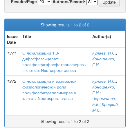
Results/Page
Authors/Record:
Showing results 1 to 2 of 2
Issue
Title
Author(s)
Date
1971
О локализации 1,3-
Кулаев, И.С.
;
дифосфоглицерат:
Коношенко,
полифосфатфосфотрансферазы
Г.И.
в клетках Neurospora crassa
1972
О локализации и возможной
Кулаев, И.С.
;
физиологической роли
Коношенко,
полифосфатдеполимераз в
Г.И.
;
клетках Neurospora crassa
Чернышева,
Е.К.
;
Крицкий,
М.С.
Showing results 1 to 2 of 2