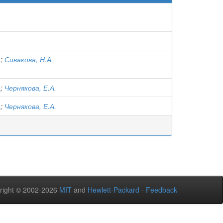
.
.
;
Сивакова, Н.А.
.
;
Чернякова, Е.А.
.
;
Чернякова, Е.А.
right © 2002-2026
MIT
and
Hewlett-Packard
-
Feedback