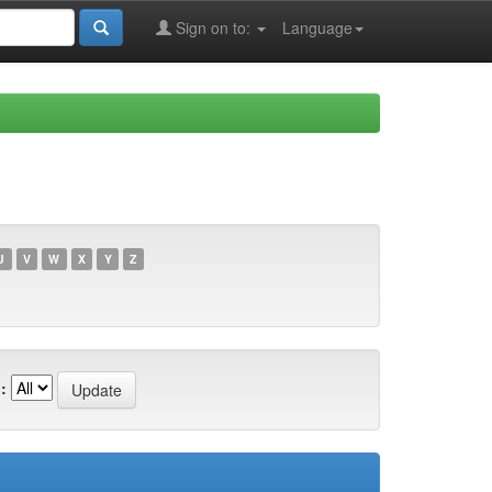
Sign on to:
Language
U
V
W
X
Y
Z
: