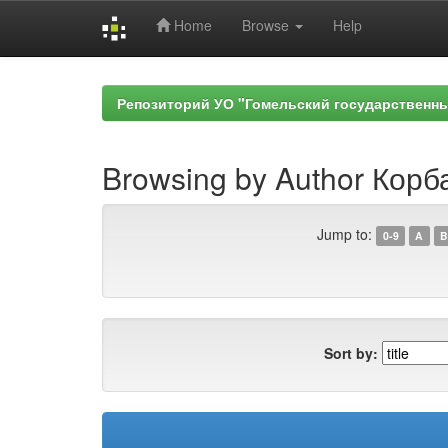
Home
Browse
Help
Skip
navigation
Репозиторий УО "Гомельский государственн
Browsing by Author Корба
Jump to:
0-9
A
B
Sort by: