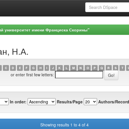
ый университет имени Франциска Скорины"
н, Н.А.
C
D
E
F
G
H
I
J
K
L
M
N
O
P
Q
R
S
T
or enter first few letters:
In order:
Results/Page
Authors/Record
Showing results 1 to 4 of 4