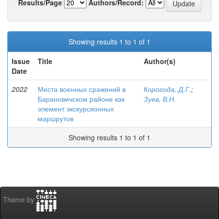
Results/Page
Authors/Record:
Showing results 1 to 1 of 1
Issue
Title
Author(s)
Date
2022
Места военных сражений в
Корогода, Д.Г.
;
Барановичском районе как
Зуев, В.Н.
элемент экскурсионных
маршрутов
Showing results 1 to 1 of 1
Theme by