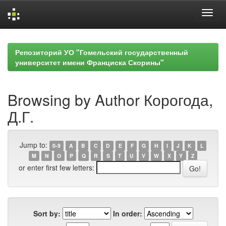
Skip
navigation
Репозиторий УО "Гомельский государственный
университет имени Франциска Скорины"
Browsing by Author Корогода,
Д.Г.
Jump to:
0-9
A
B
C
D
E
F
G
H
I
J
K
L
M
N
O
P
Q
R
S
T
U
V
W
X
Y
Z
or enter first few letters:
Sort by:
In order: