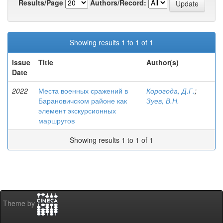
Results/Page
Authors/Record:
Showing results 1 to 1 of 1
Issue
Title
Author(s)
Date
2022
Места военных сражений в
Корогода, Д.Г.
;
Барановичском районе как
Зуев, В.Н.
элемент экскурсионных
маршрутов
Showing results 1 to 1 of 1
Theme by