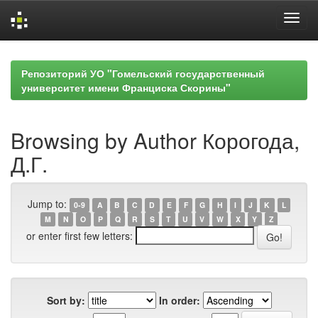
Skip
navigation
Репозиторий УО "Гомельский государственный
университет имени Франциска Скорины"
Browsing by Author Корогода,
Д.Г.
Jump to:
0-9
A
B
C
D
E
F
G
H
I
J
K
L
M
N
O
P
Q
R
S
T
U
V
W
X
Y
Z
or enter first few letters:
Sort by:
In order: