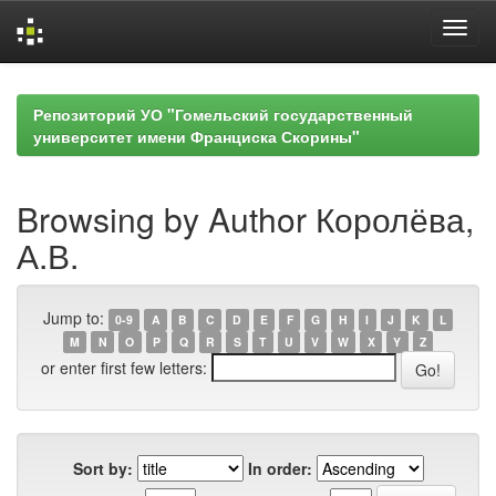
Skip
navigation
Репозиторий УО "Гомельский государственный
университет имени Франциска Скорины"
Browsing by Author Королёва,
А.В.
Jump to:
0-9
A
B
C
D
E
F
G
H
I
J
K
L
M
N
O
P
Q
R
S
T
U
V
W
X
Y
Z
or enter first few letters:
Sort by:
In order: