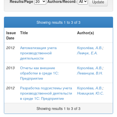
Results/Page
Authors/Record:
Showing results 1 to 3 of 3
Issue
Title
Author(s)
Date
2012
Автоматизация учета
Королёва, А.В.
;
производственной
Левчук, Е.А.
деятельности
2013
Отчеты как внешние
Королёва, А.В.
;
обработки в среде 1С:
Леванцов, В.Н.
Предприятие
2012
Разработка подсистемы учета
Королёва, А.В.
;
производственной деятельсти
Новицкая, Ю.С.
в среде 1С: Предприятие
Showing results 1 to 3 of 3