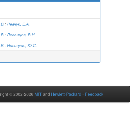
.В.
;
Левчук, Е.А.
.В.
;
Леванцов, В.Н.
.В.
;
Новицкая, Ю.С.
right © 2002-2026
MIT
and
Hewlett-Packard
-
Feedback