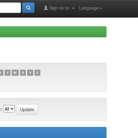
Sign on to:
Language
U
V
W
X
Y
Z
: