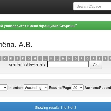
ый университет имени Франциска Скорины"
лёва, А.В.
C
D
E
F
G
H
I
J
K
L
M
N
O
P
Q
R
S
T
or enter first few letters:
In order:
Results/Page
Authors/Record
Showing results 1 to 3 of 3