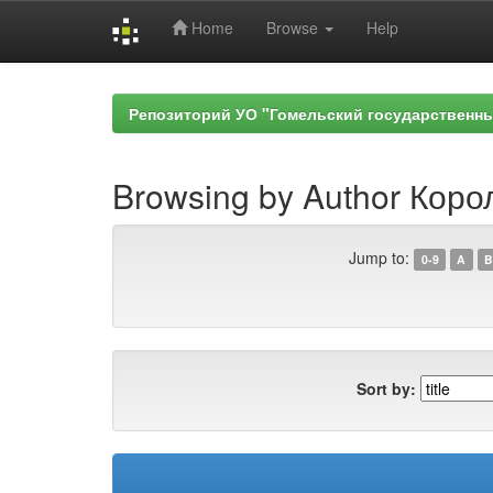
Home
Browse
Help
Skip
navigation
Репозиторий УО "Гомельский государственн
Browsing by Author Коро
Jump to:
0-9
A
B
Sort by: