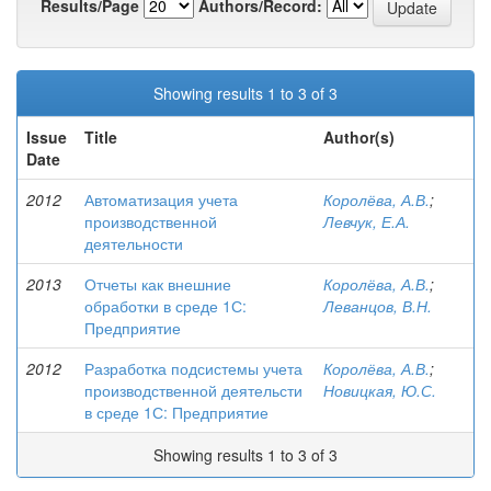
Results/Page
Authors/Record:
Showing results 1 to 3 of 3
Issue
Title
Author(s)
Date
2012
Автоматизация учета
Королёва, А.В.
;
производственной
Левчук, Е.А.
деятельности
2013
Отчеты как внешние
Королёва, А.В.
;
обработки в среде 1С:
Леванцов, В.Н.
Предприятие
2012
Разработка подсистемы учета
Королёва, А.В.
;
производственной деятельсти
Новицкая, Ю.С.
в среде 1С: Предприятие
Showing results 1 to 3 of 3