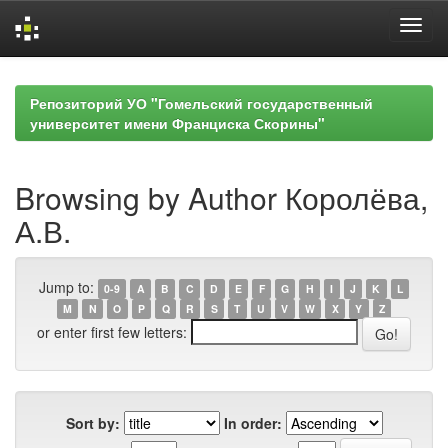
Skip
navigation
Репозиторий УО "Гомельский государственный
университет имени Франциска Скорины"
Browsing by Author Королёва,
А.В.
Jump to:
0-9
A
B
C
D
E
F
G
H
I
J
K
L
M
N
O
P
Q
R
S
T
U
V
W
X
Y
Z
or enter first few letters:
Sort by:
In order: