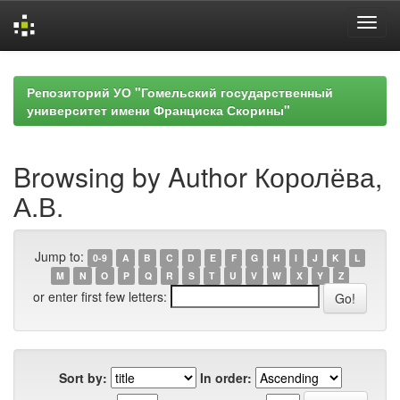
Skip
navigation
Репозиторий УО "Гомельский государственный
университет имени Франциска Скорины"
Browsing by Author Королёва,
А.В.
Jump to:
0-9
A
B
C
D
E
F
G
H
I
J
K
L
M
N
O
P
Q
R
S
T
U
V
W
X
Y
Z
or enter first few letters:
Sort by:
In order: