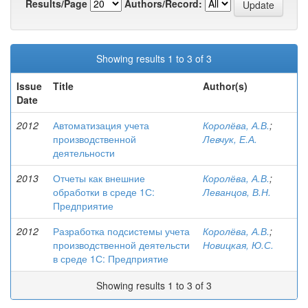
Results/Page
Authors/Record:
Showing results 1 to 3 of 3
Issue
Title
Author(s)
Date
2012
Автоматизация учета
Королёва, А.В.
;
производственной
Левчук, Е.А.
деятельности
2013
Отчеты как внешние
Королёва, А.В.
;
обработки в среде 1С:
Леванцов, В.Н.
Предприятие
2012
Разработка подсистемы учета
Королёва, А.В.
;
производственной деятельсти
Новицкая, Ю.С.
в среде 1С: Предприятие
Showing results 1 to 3 of 3