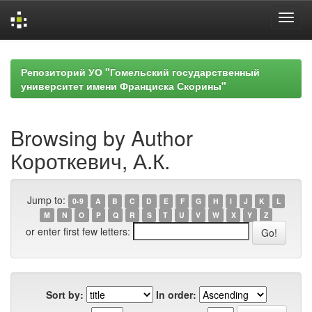
Skip
navigation
Репозиторий УО "Гомельский государственный
университет имени Франциска Скорины"
Browsing by Author
Короткевич, А.К.
Jump to:
0-9
A
B
C
D
E
F
G
H
I
J
K
L
M
N
O
P
Q
R
S
T
U
V
W
X
Y
Z
or enter first few letters:
Sort by:
In order: