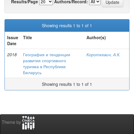
Results/Page
Authors/Record:
Showing results 1 to 1 of 1
Issue
Title
Author(s)
Date
2018
География и тенденции
Короткевич, А.К.
развития спортивного
туризма в Республике
Беларусь
Showing results 1 to 1 of 1
Theme by