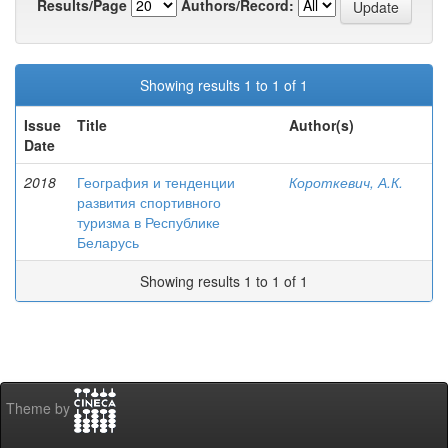
Results/Page
Authors/Record:
Showing results 1 to 1 of 1
Issue
Title
Author(s)
Date
2018
География и тенденции
Короткевич, А.К.
развития спортивного
туризма в Республике
Беларусь
Showing results 1 to 1 of 1
Theme by