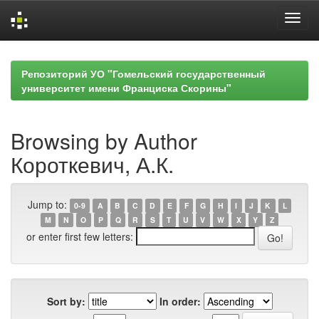
Skip
navigation
Репозиторий УО "Гомельский государственный
университет имени Франциска Скорины"
Browsing by Author
Короткевич, А.К.
Jump to:
0-9
A
B
C
D
E
F
G
H
I
J
K
L
M
N
O
P
Q
R
S
T
U
V
W
X
Y
Z
or enter first few letters:
Sort by:
In order: