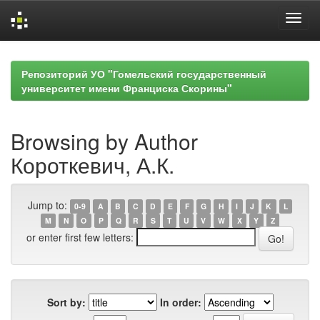
Skip
navigation
Репозиторий УО "Гомельский государственный
университет имени Франциска Скорины"
Browsing by Author
Короткевич, А.К.
Jump to:
0-9
A
B
C
D
E
F
G
H
I
J
K
L
M
N
O
P
Q
R
S
T
U
V
W
X
Y
Z
or enter first few letters:
Sort by:
In order: