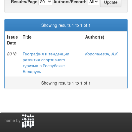
Results/Page
Authors/Record:
Showing results 1 to 1 of 1
Issue
Title
Author(s)
Date
2018
География и тенденции
Короткевич, А.К.
развития спортивного
туризма в Республике
Беларусь
Showing results 1 to 1 of 1
Theme by