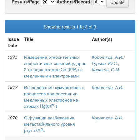
Results/Page
Authors/Record:
Showing results 1 to 3 of 3
Issue
Title
Author(s)
Date
1975
Измерение относительных
Коротков, А.И.
;
эффективных сечений ударов
Гурьев, Ю.С.
;
2-го рода атомов Cd (5³P₁) с
Казаков, С.М.
медленными электронами
1977
Исследование кумулятивных
Коротков, А.И.
процессов при рассеянии
медленных электронов на
атомах Hg(6³P₁)
1970
О функции возбуждения
Коротков, А.И.
метастабильного уровня
ртути 6³P₀