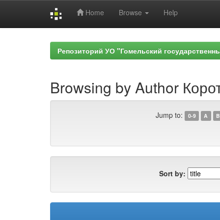
Home
Browse
Help
Skip
navigation
Репозиторий УО "Гомельский государственн
Browsing by Author Корот
Jump to:
0-9
A
B
Sort by: