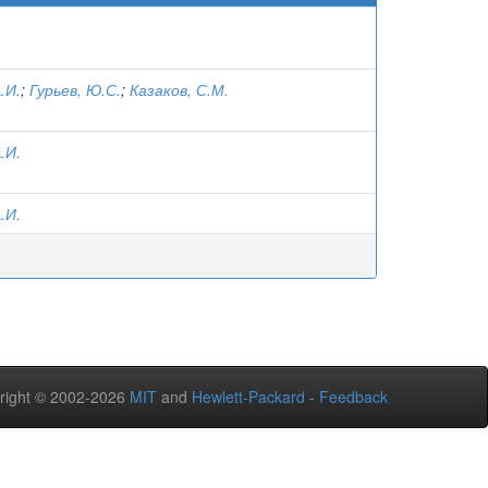
.И.
;
Гурьев, Ю.С.
;
Казаков, С.М.
.И.
.И.
right © 2002-2026
MIT
and
Hewlett-Packard
-
Feedback