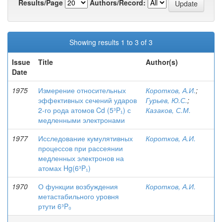
Results/Page
Authors/Record:
Showing results 1 to 3 of 3
Issue
Title
Author(s)
Date
1975
Измерение относительных
Коротков, А.И.
;
эффективных сечений ударов
Гурьев, Ю.С.
;
2-го рода атомов Cd (5³P₁) с
Казаков, С.М.
медленными электронами
1977
Исследование кумулятивных
Коротков, А.И.
процессов при рассеянии
медленных электронов на
атомах Hg(6³P₁)
1970
О функции возбуждения
Коротков, А.И.
метастабильного уровня
ртути 6³P₀