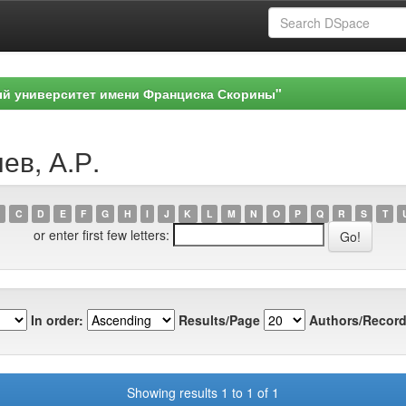
ый университет имени Франциска Скорины"
ев, А.Р.
C
D
E
F
G
H
I
J
K
L
M
N
O
P
Q
R
S
T
or enter first few letters:
In order:
Results/Page
Authors/Record
Showing results 1 to 1 of 1