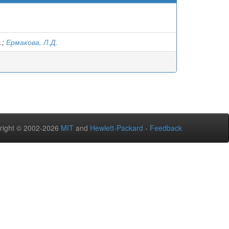
.
;
Ермакова, Л.Д.
right © 2002-2026
MIT
and
Hewlett-Packard
-
Feedback