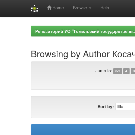
Home
Browse
Help
Skip
navigation
Репозиторий УО "Гомельский государственн
Browsing by Author Косач
Jump to:
0-9
A
B
Sort by: