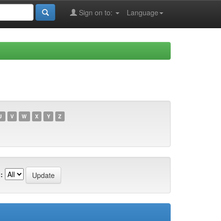
Sign on to:
Language
U
V
W
X
Y
Z
: