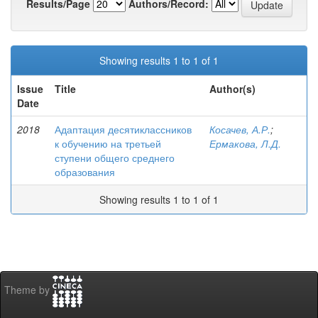
Results/Page
Authors/Record:
Showing results 1 to 1 of 1
Issue
Title
Author(s)
Date
2018
Адаптация десятиклассников
Косачев, А.Р.
;
к обучению на третьей
Ермакова, Л.Д.
ступени общего среднего
образования
Showing results 1 to 1 of 1
Theme by