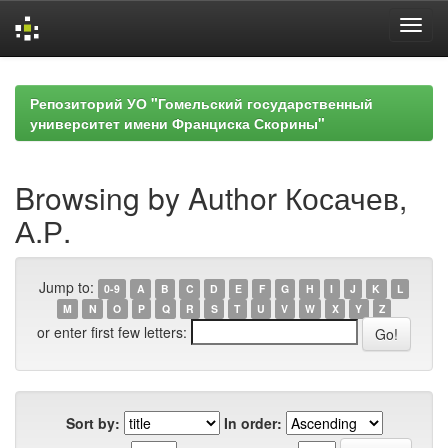
Skip
navigation
Репозиторий УО "Гомельский государственный
университет имени Франциска Скорины"
Browsing by Author Косачев,
А.Р.
Jump to:
0-9
A
B
C
D
E
F
G
H
I
J
K
L
M
N
O
P
Q
R
S
T
U
V
W
X
Y
Z
or enter first few letters:
Sort by:
In order: