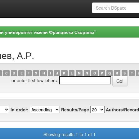
ый университет имени Франциска Скорины"
ев, А.Р.
C
D
E
F
G
H
I
J
K
L
M
N
O
P
Q
R
S
T
or enter first few letters:
In order:
Results/Page
Authors/Record
Showing results 1 to 1 of 1