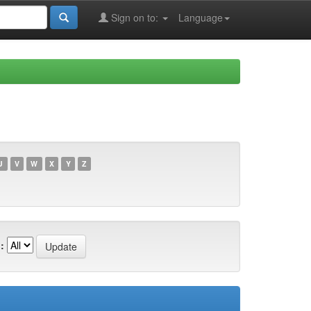
Sign on to:
Language
U
V
W
X
Y
Z
: