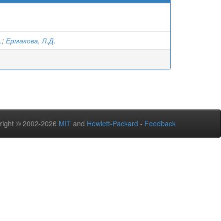
.
;
Ермакова, Л.Д.
right © 2002-2026
MIT
and
Hewlett-Packard
-
Feedback