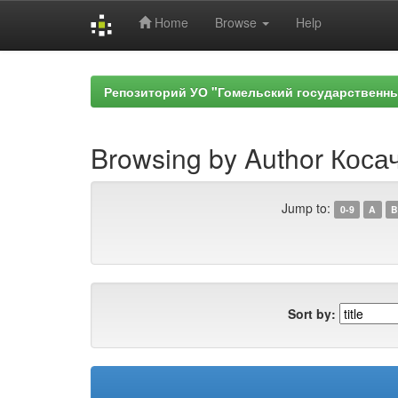
Home
Browse
Help
Skip
navigation
Репозиторий УО "Гомельский государственн
Browsing by Author Косач
Jump to:
0-9
A
B
Sort by: