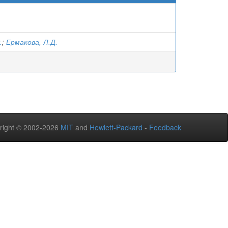
.
;
Ермакова, Л.Д.
right © 2002-2026
MIT
and
Hewlett-Packard
-
Feedback