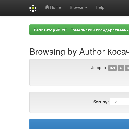
Home
Browse
Help
Skip
navigation
Репозиторий УО "Гомельский государственн
Browsing by Author Косач
Jump to:
0-9
A
B
Sort by: