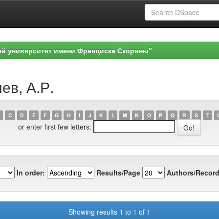
ый университет имени Франциска Скорины"
ев, А.Р.
C
D
E
F
G
H
I
J
K
L
M
N
O
P
Q
R
S
T
or enter first few letters:
In order:
Results/Page
Authors/Record
Showing results 1 to 1 of 1