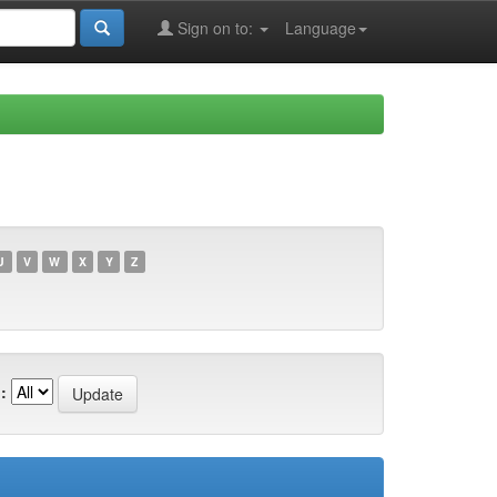
Sign on to:
Language
U
V
W
X
Y
Z
: