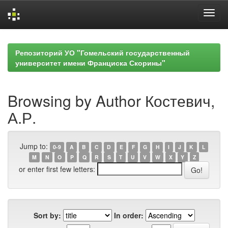
Skip
navigation
Репозиторий УО "Гомельский государственный
университет имени Франциска Скорины"
Browsing by Author Костевич,
А.Р.
Jump to:
0-9
A
B
C
D
E
F
G
H
I
J
K
L
M
N
O
P
Q
R
S
T
U
V
W
X
Y
Z
or enter first few letters:
Sort by:
In order: