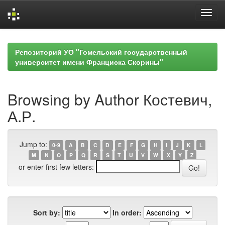
Skip
navigation
Репозиторий УО "Гомельский государственный
университет имени Франциска Скорины"
Browsing by Author Костевич,
А.Р.
Jump to:
0-9
A
B
C
D
E
F
G
H
I
J
K
L
M
N
O
P
Q
R
S
T
U
V
W
X
Y
Z
or enter first few letters:
Sort by:
In order: