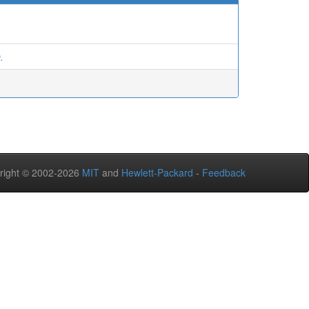
.
right © 2002-2026
MIT
and
Hewlett-Packard
-
Feedback