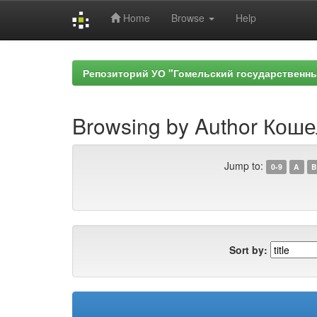
Home
Browse
Help
Skip
navigation
Репозиторий УО "Гомельский государственн
Browsing by Author Коше
Jump to:
0-9
A
B
Sort by: