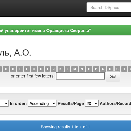
ый университет имени Франциска Скорины"
ль, А.О.
C
D
E
F
G
H
I
J
K
L
M
N
O
P
Q
R
S
T
or enter first few letters:
In order:
Results/Page
Authors/Record
Showing results 1 to 1 of 1