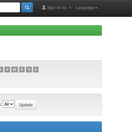
Sign on to:
Language
U
V
W
X
Y
Z
: