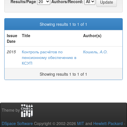
Results/Page
Authors/Record:
Showing results 1 to 1 of 1
Issue
Title
Author(s)
Date
2015
Контроль расчѐтов по
Кошель, А.О.
пенсионному обеспечению в
КСУП
Showing results 1 to 1 of 1
Theme by
DSpace Software
Copyright © 2002-2026
MIT
and
Hewlett-Packard
-