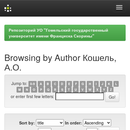
Skip
navigation
Репозиторий УО "Гомельский государственный
университет имени Франциска Скорины"
Browsing by Author Кошель,
А.О.
Jump to:
0-9
A
B
C
D
E
F
G
H
I
J
K
L
M
N
O
P
Q
R
S
T
U
V
W
X
Y
Z
or enter first few letters:
Sort by:
In order: