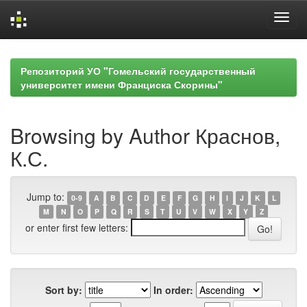
Skip
navigation
Репозиторий УО "Гомельский государственный
университет имени Франциска Скорины"
Browsing by Author Краснов,
К.С.
Jump to:
0-9
A
B
C
D
E
F
G
H
I
J
K
L
M
N
O
P
Q
R
S
T
U
V
W
X
Y
Z
or enter first few letters:
Sort by:
In order: