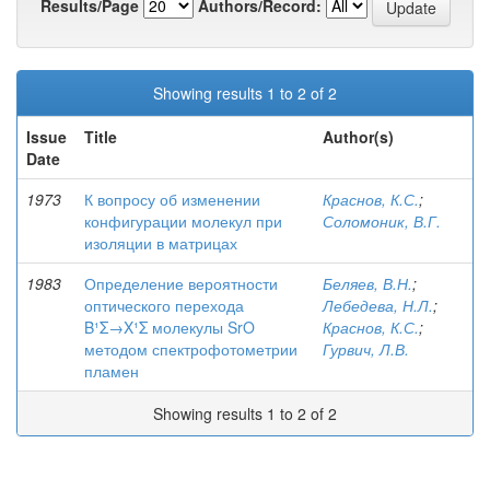
Results/Page
Authors/Record:
Showing results 1 to 2 of 2
Issue
Title
Author(s)
Date
1973
К вопросу об изменении
Краснов, К.С.
;
конфигурации молекул при
Соломоник, В.Г.
изоляции в матрицах
1983
Определение вероятности
Беляев, В.Н.
;
оптического перехода
Лебедева, Н.Л.
;
B¹Σ→X¹Σ молекулы SrO
Краснов, К.С.
;
методом спектрофотометрии
Гурвич, Л.В.
пламен
Showing results 1 to 2 of 2