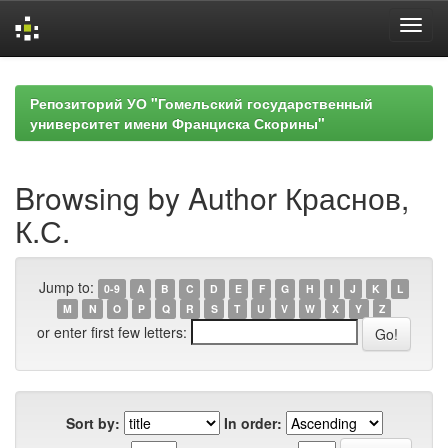
Skip
navigation
Репозиторий УО "Гомельский государственный
университет имени Франциска Скорины"
Browsing by Author Краснов,
К.С.
Jump to:
0-9
A
B
C
D
E
F
G
H
I
J
K
L
M
N
O
P
Q
R
S
T
U
V
W
X
Y
Z
or enter first few letters:
Sort by:
In order: