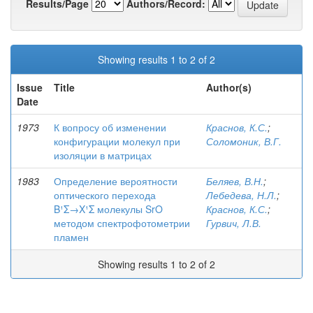
Results/Page
Authors/Record:
Showing results 1 to 2 of 2
Issue
Title
Author(s)
Date
1973
К вопросу об изменении
Краснов, К.С.
;
конфигурации молекул при
Соломоник, В.Г.
изоляции в матрицах
1983
Определение вероятности
Беляев, В.Н.
;
оптического перехода
Лебедева, Н.Л.
;
B¹Σ→X¹Σ молекулы SrO
Краснов, К.С.
;
методом спектрофотометрии
Гурвич, Л.В.
пламен
Showing results 1 to 2 of 2