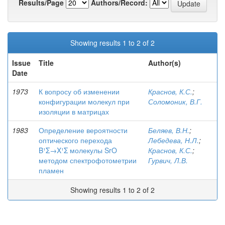
Results/Page
Authors/Record:
Showing results 1 to 2 of 2
Issue
Title
Author(s)
Date
1973
К вопросу об изменении
Краснов, К.С.
;
конфигурации молекул при
Соломоник, В.Г.
изоляции в матрицах
1983
Определение вероятности
Беляев, В.Н.
;
оптического перехода
Лебедева, Н.Л.
;
B¹Σ→X¹Σ молекулы SrO
Краснов, К.С.
;
методом спектрофотометрии
Гурвич, Л.В.
пламен
Showing results 1 to 2 of 2