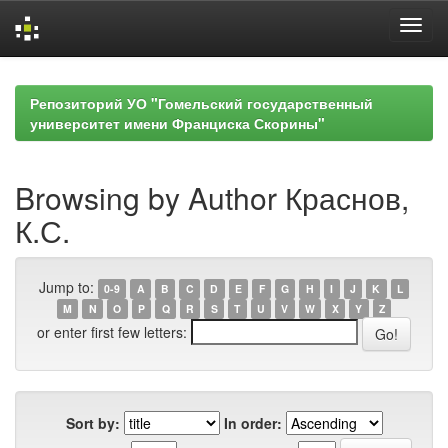
Skip
navigation
Репозиторий УО "Гомельский государственный
университет имени Франциска Скорины"
Browsing by Author Краснов,
К.С.
Jump to:
0-9
A
B
C
D
E
F
G
H
I
J
K
L
M
N
O
P
Q
R
S
T
U
V
W
X
Y
Z
or enter first few letters:
Sort by:
In order: