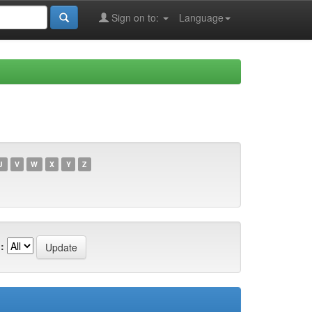
Sign on to:
Language
U
V
W
X
Y
Z
: