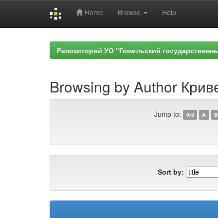
Home
Browse
Help
Skip
navigation
Репозиторий УО "Гомельский государственн
Browsing by Author Криве
Jump to:
0-9
A
B
Sort by: