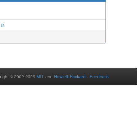
.В.
right © 2002-2026
MIT
and
Hewlett-Packard
-
Feedback