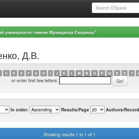
ый университет имени Франциска Скорины"
нко, Д.В.
C
D
E
F
G
H
I
J
K
L
M
N
O
P
Q
R
S
T
or enter first few letters:
In order:
Results/Page
Authors/Record
Showing results 1 to 1 of 1