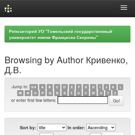
Skip
navigation
Репозиторий УО "Гомельский государственный
университет имени Франциска Скорины"
Browsing by Author Кривенко,
Д.В.
Jump to:
0-9
A
B
C
D
E
F
G
H
I
J
K
L
M
N
O
P
Q
R
S
T
U
V
W
X
Y
Z
or enter first few letters:
Sort by:
In order: