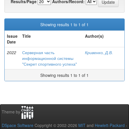
Results/Page
Authors/Record:
Showing results 1 to 1 of 1
Issue
Title
Author(s)
Date
2022
Серверная часть
Кривенко, Д.В.
информационной системы
"Секрет спортивного успеха"
Showing results 1 to 1 of 1
Theme by
DSpace Software
Copyright © 2002-2026
MIT
and
Hewlett-Packard
-