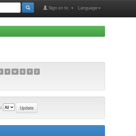
Sign on to:
Language
U
V
W
X
Y
Z
: