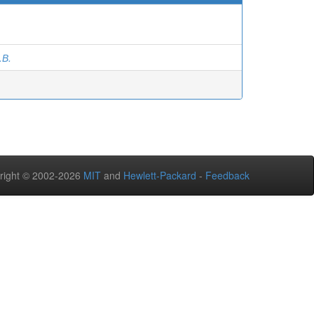
.В.
right © 2002-2026
MIT
and
Hewlett-Packard
-
Feedback