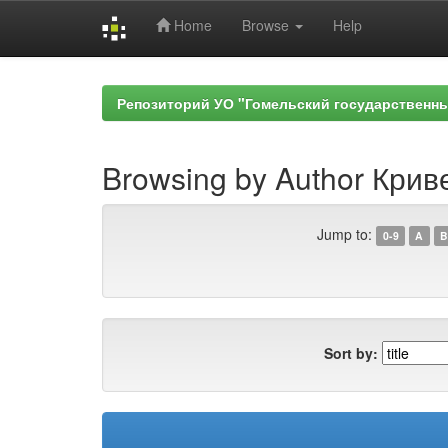
Home
Browse
Help
Skip
navigation
Репозиторий УО "Гомельский государственн
Browsing by Author Криве
Jump to:
0-9
A
B
Sort by: