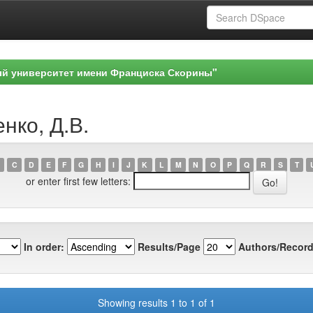
ый университет имени Франциска Скорины"
нко, Д.В.
C
D
E
F
G
H
I
J
K
L
M
N
O
P
Q
R
S
T
or enter first few letters:
In order:
Results/Page
Authors/Record
Showing results 1 to 1 of 1