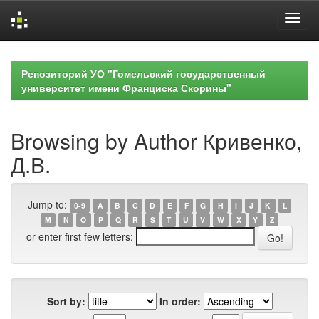
Skip
navigation
Репозиторий УО "Гомельский государственный
университет имени Франциска Скорины"
Browsing by Author Кривенко,
Д.В.
Jump to:
0-9
A
B
C
D
E
F
G
H
I
J
K
L
M
N
O
P
Q
R
S
T
U
V
W
X
Y
Z
or enter first few letters:
Sort by:
In order: