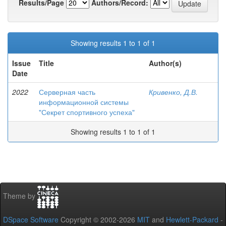
Results/Page
Authors/Record:
Showing results 1 to 1 of 1
Issue
Title
Author(s)
Date
2022
Серверная часть
Кривенко, Д.В.
информационной системы
"Секрет спортивного успеха"
Showing results 1 to 1 of 1
Theme by
DSpace Software
Copyright © 2002-2026
MIT
and
Hewlett-Packard
-