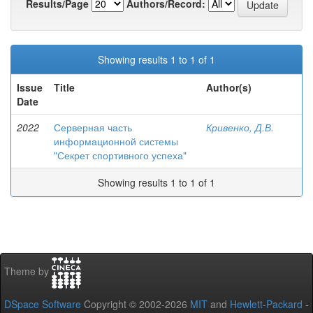
Results/Page
Authors/Record:
Showing results 1 to 1 of 1
Issue
Title
Author(s)
Date
2022
Серверная часть
Кривенко, Д.В.
информационной системы
"Секрет спортивного успеха"
Showing results 1 to 1 of 1
Theme by
DSpace Software
Copyright © 2002-2026
MIT
and
Hewlett-Packard
-