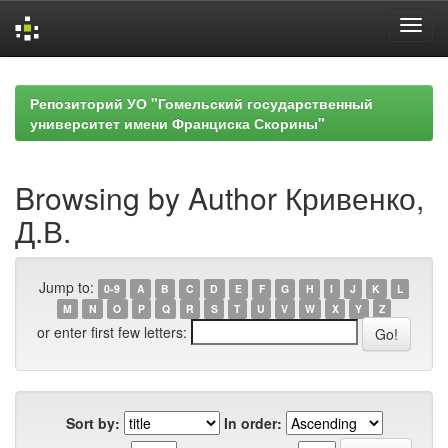
Skip
navigation
Репозиторий УО "Гомельский государственный
университет имени Франциска Скорины"
Browsing by Author Кривенко,
Д.В.
Jump to:
0-9
A
B
C
D
E
F
G
H
I
J
K
L
M
N
O
P
Q
R
S
T
U
V
W
X
Y
Z
or enter first few letters:
Sort by:
In order: