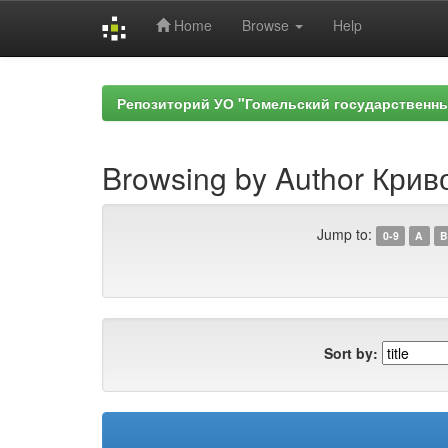
Home
Browse
Help
Skip
navigation
Репозиторий УО "Гомельский государственн
Browsing by Author Крив
Jump to:
0-9
A
B
Sort by: