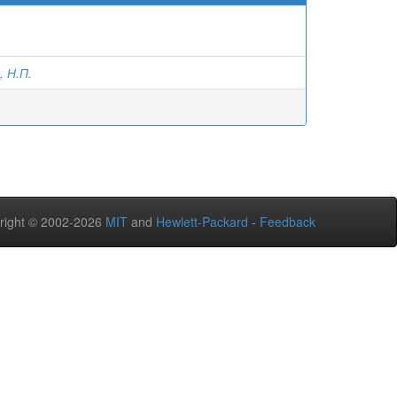
 Н.П.
right © 2002-2026
MIT
and
Hewlett-Packard
-
Feedback