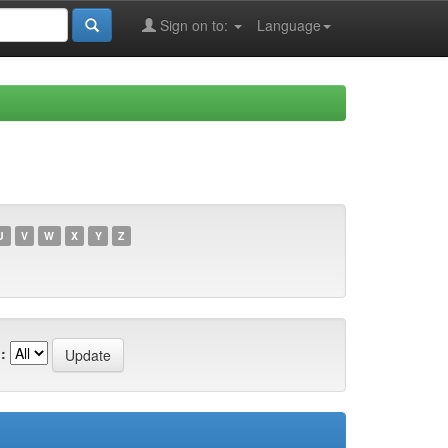
Sign on to:
Language
U
V
W
X
Y
Z
: