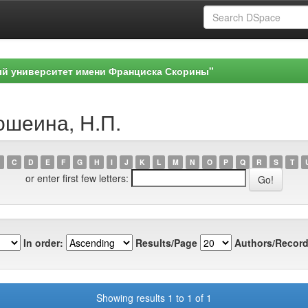
ый университет имени Франциска Скорины"
ошеина, Н.П.
C
D
E
F
G
H
I
J
K
L
M
N
O
P
Q
R
S
T
or enter first few letters:
In order:
Results/Page
Authors/Record
Showing results 1 to 1 of 1