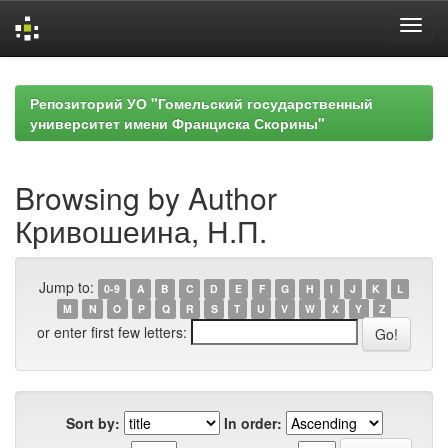
Skip
navigation
Репозиторий УО "Гомельский государственный
университет имени Франциска Скорины"
Browsing by Author
Кривошеина, Н.П.
Jump to:
0-9
A
B
C
D
E
F
G
H
I
J
K
L
M
N
O
P
Q
R
S
T
U
V
W
X
Y
Z
or enter first few letters:
Sort by:
In order: