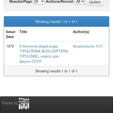
Results/Page
Authors/Record:
Showing results 1 to 1 of 1
Issue
Title
Author(s)
Date
1972
К биологии видов рода
Кривошеина, Н.П.
TIPULODINA ALEX.(DIPTERA,
TIPULIDAE), нового для
фауны СССР
Showing results 1 to 1 of 1
Theme by