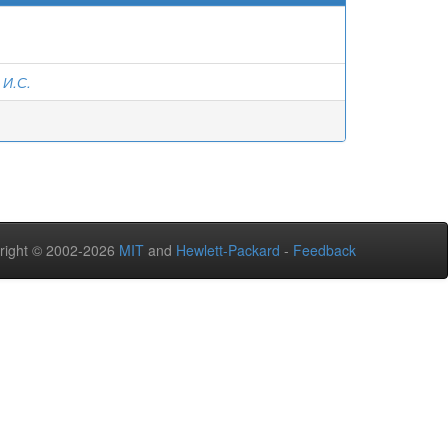
 И.С.
right © 2002-2026
MIT
and
Hewlett-Packard
-
Feedback