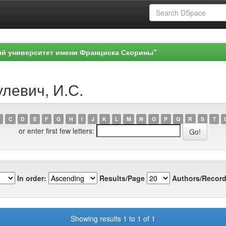
ый университет имени Франциска Скорины"
улевич, И.С.
C
D
E
F
G
H
I
J
K
L
M
N
O
P
Q
R
S
T
or enter first few letters:
In order:
Results/Page
Authors/Record
Showing results 1 to 1 of 1