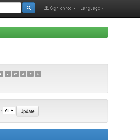
Sign on to:
Language
U
V
W
X
Y
Z
: