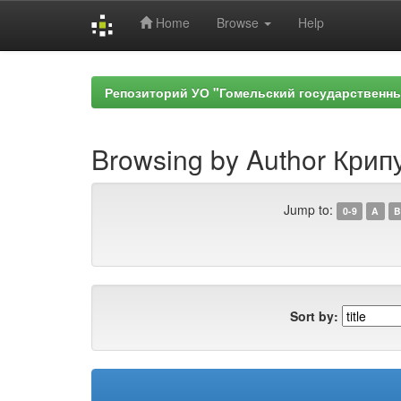
Home
Browse
Help
Skip
navigation
Репозиторий УО "Гомельский государственн
Browsing by Author Крип
Jump to:
0-9
A
B
Sort by: