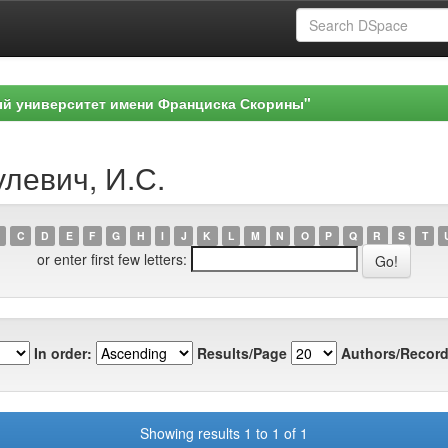
ый университет имени Франциска Скорины"
улевич, И.С.
C
D
E
F
G
H
I
J
K
L
M
N
O
P
Q
R
S
T
or enter first few letters:
In order:
Results/Page
Authors/Record
Showing results 1 to 1 of 1