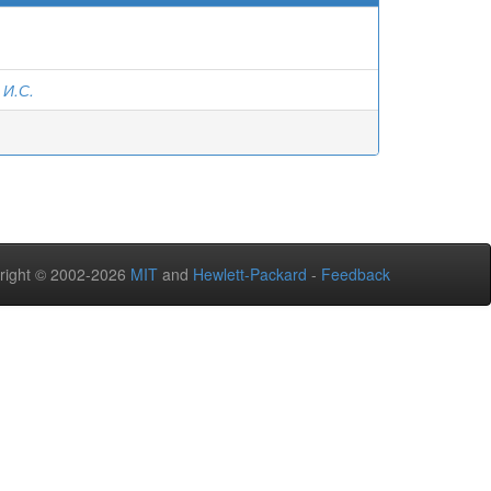
 И.С.
right © 2002-2026
MIT
and
Hewlett-Packard
-
Feedback