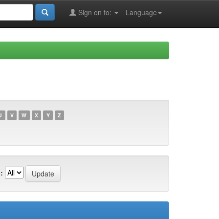
Sign on to:
Language
U
V
W
X
Y
Z
: