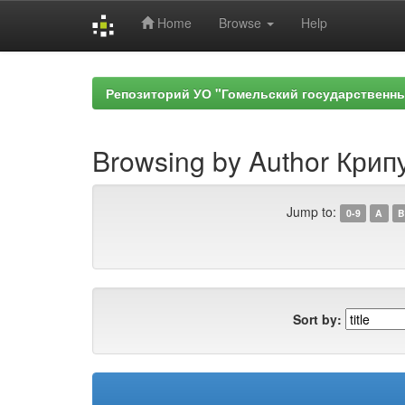
Home
Browse
Help
Skip
navigation
Репозиторий УО "Гомельский государственн
Browsing by Author Крип
Jump to:
0-9
A
B
Sort by: