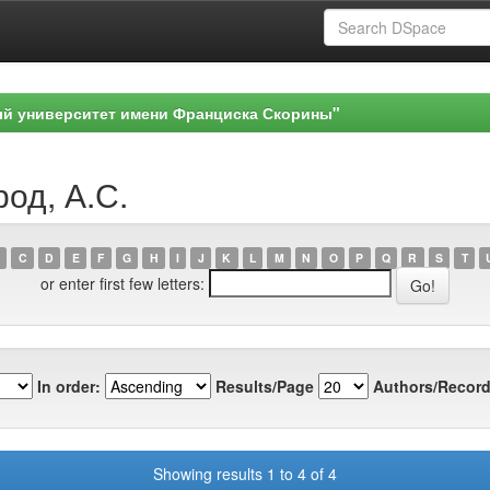
ый университет имени Франциска Скорины"
род, А.С.
C
D
E
F
G
H
I
J
K
L
M
N
O
P
Q
R
S
T
or enter first few letters:
In order:
Results/Page
Authors/Record
Showing results 1 to 4 of 4