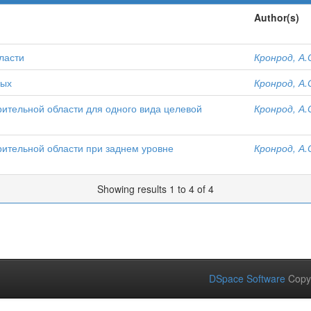
Author(s)
ласти
Кронрод, А.
ных
Кронрод, А.
тельной области для одного вида целевой
Кронрод, А.
ительной области при заднем уровне
Кронрод, А.
Showing results 1 to 4 of 4
DSpace Software
Copy