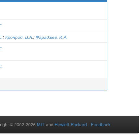
С.
С.
;
Кронрод, В.А.
;
Фараджев, И.А.
С.
С.
right © 2002-2026
MIT
and
Hewlett-Packard
-
Feedback