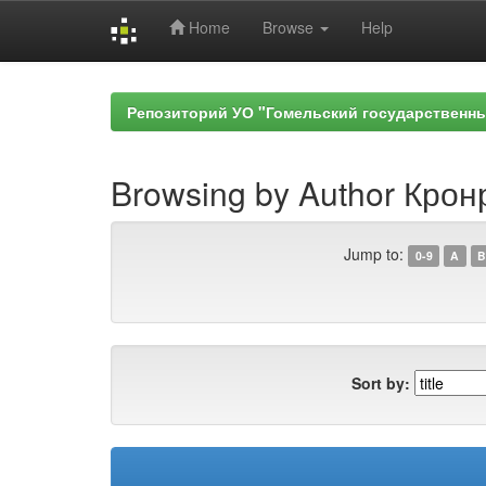
Home
Browse
Help
Skip
navigation
Репозиторий УО "Гомельский государственн
Browsing by Author Крон
Jump to:
0-9
A
B
Sort by: