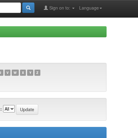
Sign on to:
Language
U
V
W
X
Y
Z
: