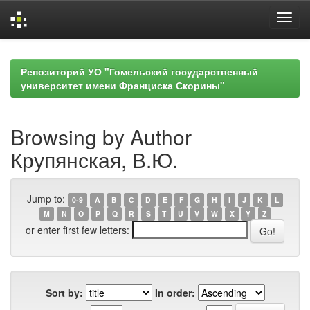
Skip
navigation
Репозиторий УО "Гомельский государственный
университет имени Франциска Скорины"
Browsing by Author
Крупянская, В.Ю.
Jump to:
0-9
A
B
C
D
E
F
G
H
I
J
K
L
M
N
O
P
Q
R
S
T
U
V
W
X
Y
Z
or enter first few letters:
Sort by:
In order: