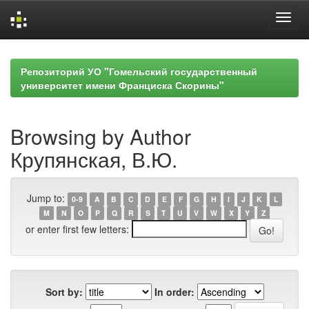
Skip
navigation
Репозиторий УО "Гомельский государственный
университет имени Франциска Скорины"
Browsing by Author
Крупянская, В.Ю.
Jump to:
0-9
A
B
C
D
E
F
G
H
I
J
K
L
M
N
O
P
Q
R
S
T
U
V
W
X
Y
Z
or enter first few letters:
Sort by:
In order: