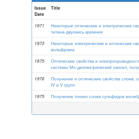
Issue
Title
Date
1971
Некоторые оптические и электрические св
титана-двуокись кремния
1973
Некоторые электрические и оптические св
вольфрама
1975
Оптические свойства и электропроводнос
системы Мо-диэлектрический окисел, пол
1976
Получение и оптические свойства слоев,
IV и V групп
1975
Получение тонких слоев сульфидов молиб