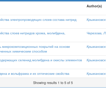
Author(s)
ойства электропроводящих слоев состава нитрид
Крыжановски
ойства слоев нитридов хрома, молибдена,
Черезова, Л
ть микрокомпозиционных покрытий на основе
Крыжановски
ученных химическим способом
 содержащих селенид молибдена и окислы элементов
Крыжановски
дена и вольфрама и их оптические свойства
Крыжановски
Showing results 1 to 5 of 5