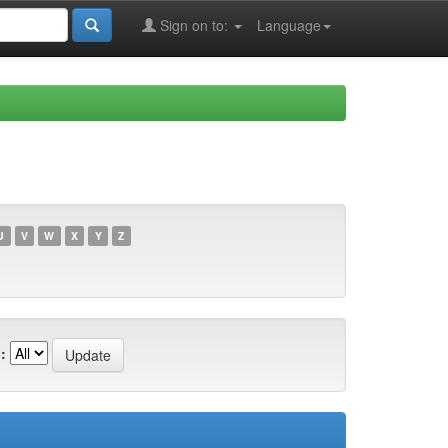
Sign on to:
Language
U
V
W
X
Y
Z
: