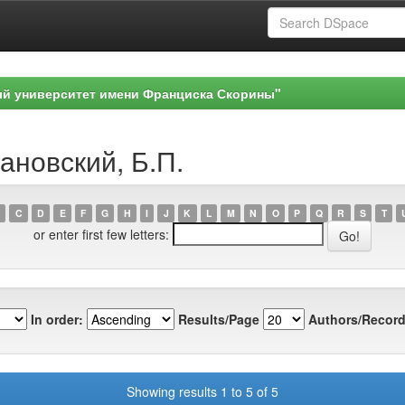
ый университет имени Франциска Скорины"
ановский, Б.П.
C
D
E
F
G
H
I
J
K
L
M
N
O
P
Q
R
S
T
or enter first few letters:
In order:
Results/Page
Authors/Record
Showing results 1 to 5 of 5