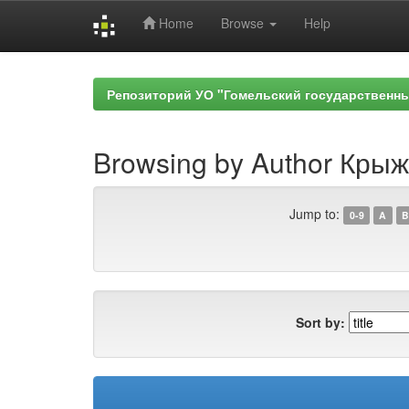
Home
Browse
Help
Skip
navigation
Репозиторий УО "Гомельский государственн
Browsing by Author Крыж
Jump to:
0-9
A
B
Sort by: